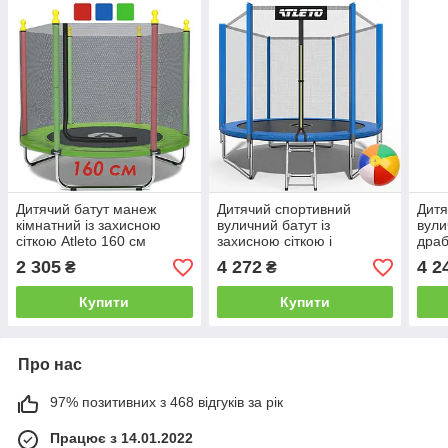
Дитячий батут манеж
Дитячий спортивний
Дитя
кімнатний із захисною
вуличний батут із
вули
сіткою Atleto 160 см
захисною сіткою і
драб
зелений KRB10 для
драбинкою 252 см Atleto
чорн
2 305
4 272
4 2
₴
₴
кімнати будинку квартири
синій для дому дачі вулиці
вули
вулиці
Купити
Купити
Про нас
97% позитивних з 468 відгуків за рік
Працює з 14.01.2022