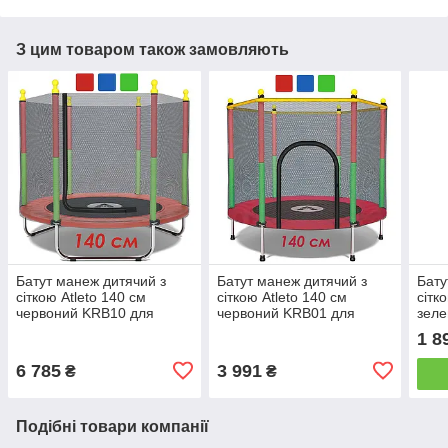
З цим товаром також замовляють
Батут манеж дитячий з
Батут манеж дитячий з
Бату
сіткою Atleto 140 см
сіткою Atleto 140 см
сітк
червоний KRB10 для
червоний KRB01 для
зеле
кімнати, будинку,
кімнати, будинку,
кімн
1 8
квартири, вулиці
квартири, вулиці
квар
6 785
3 991
₴
₴
Подібні товари компанії