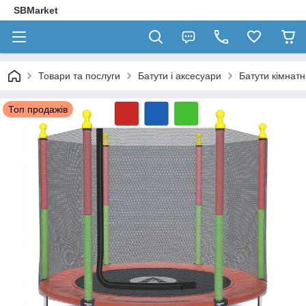
SBMarket
Товари та послуги
Батути і аксесуари
Батути кімнатн
Топ продажів