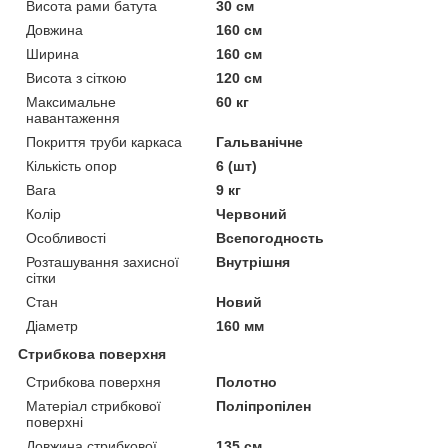
Висота рами батута
30 см
Довжина
160 см
Ширина
160 см
Висота з сіткою
120 см
Максимальне
60 кг
навантаження
Покриття труби каркаса
Гальванічне
Кількість опор
6 (шт)
Вага
9 кг
Колір
Червоний
Особливості
Всепогодность
Розташування захисної
Внутрішня
сітки
Стан
Новий
Діаметр
160 мм
Стрибкова поверхня
Стрибкова поверхня
Полотно
Матеріал стрибкової
Поліпропілен
поверхні
Довжина стрибкової
135 см