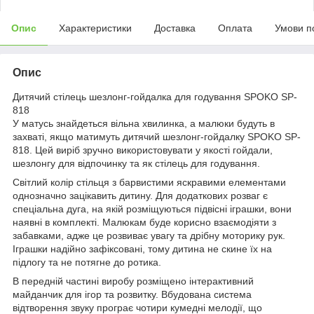
Опис
Характеристики
Доставка
Оплата
Умови п
Опис
Дитячий стілець шезлонг-гойдалка для годування SPOKO SP-
818
У матусь знайдеться вільна хвилинка, а малюки будуть в
захваті, якщо матимуть дитячий шезлонг-гойдалку SPOKO SP-
818. Цей виріб зручно використовувати у якості гойдали,
шезлонгу для відпочинку та як стілець для годування.
Світлий колір стільця з барвистими яскравими елементами
однозначно зацікавить дитину. Для додаткових розваг є
спеціальна дуга, на якій розміщуються підвісні іграшки, вони
наявні в комплекті. Малюкам буде корисно взаємодіяти з
забавками, адже це розвиває увагу та дрібну моторику рук.
Іграшки надійно зафіксовані, тому дитина не скине їх на
підлогу та не потягне до ротика.
В передній частині виробу розміщено інтерактивний
майданчик для ігор та розвитку. Вбудована система
відтворення звуку програє чотири кумедні мелодії, що