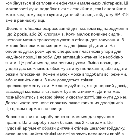
комбінується зі світловими ефектами маленьких ліхтариків. Ці
можливості дуже подобаються як спокійним, так і енергійним
малюкам, тому варто купити дитячий стілець гойдалку SP-818
вже в ранньому віці.
Шезлонг гойдалка розрахований для малюків від народження
і до 2 років, або 20 кілограмів. Коли малюк починає сидіти,
шезлонг можна трансформувати в стілець для годування. З
метою безпеки мається ремінь для фіксації дитини. На
опорних дугах розміщено спеціальні пластикові упори для
надійної позиції виробу. Для активації хитання їх необхідно
зняти. Це робиться одним легким рухом. Зміна позиці цих
упорів дає можливість обмежувати кут колихання, або задати
режим плескання. Кожен малюк може вподобати всі режими,
або ж якийсь один. З цим доведеться трішки
проекспериментувати. Не засмучуйтесь, якщо перший досвід
взаємодії малюка зі стільцем був негативним. Дитина має
познайомитись з новою річчю у своєму житті, звикнути до неї.
Доволі часто все нове спочатку лякає крихітних дослідників.
Це цілком нормальне явище.
Верхнє покриття виробу легко знімається для зручного
прання. Вага виробу трохи більше ніж 2 кілограми. Це
чудовий аргумент обрати дитячий стілець шезлонг гойдалку,
адже навіть найтендітніші матусі зможуть перенести виріб в