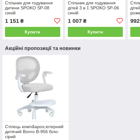
Стільчик для годування
Стільчик для годування
Стіл
дитини SPOKO SP-08
дітей 3 в 1 SPOKO SP-06
діте
синій
синій
рож
1 151
1 007
992
₴
₴
Купити
Купити
Акційні пропозиції та новинки
Стілець комп&apos;ютерний
дитячий Bonro B-956 біло-
сірий