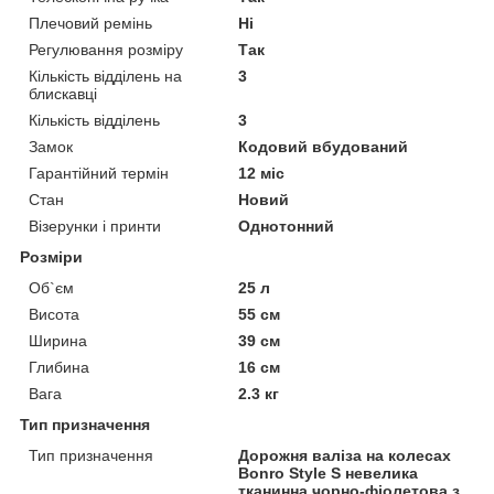
Плечовий ремінь
Ні
Регулювання розміру
Так
Кількість відділень на
3
блискавці
Кількість відділень
3
Замок
Кодовий вбудований
Гарантійний термін
12 міс
Стан
Новий
Візерунки і принти
Однотонний
Розміри
Об`єм
25 л
Висота
55 см
Ширина
39 см
Глибина
16 см
Вага
2.3 кг
Тип призначення
Тип призначення
Дорожня валіза на колесах
Bonro Style S невелика
тканинна чорно-фіолетова з