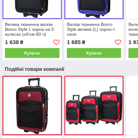
Велика тканинна валіза
Валіза тканинна Bonro
Вели
Bonro Style L чорна на 5
Style велика (L) чорно-т.
коле
колесах (об'єм 80 л)
синя
ткан
замк
1 638
1 685
1 9
₴
₴
Купити
Купити
Подібні товари компанії