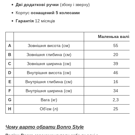
Дві додаткові ручки
(збоку і зверху)
Корпус
оснащений 5 колесами
Гарантія
12 місяців
Маленька валіза
A
Зовнішня висота (см)
55
B
Зовнішня глибина (см)
20
C
Зовнішня ширина (см)
39
D
Внутрішня висота (см)
46
E
Внутрішня глибина (см)
16
F
Внутрішня ширина (см)
34
G
Вага (кг)
2,3
H
Об'єм (л)
25
Чому варто обрати Bonro Style