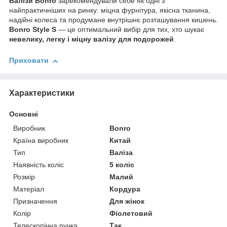
Валізи Bonro
зарекомендували себе як одні з
найпрактичніших на ринку: міцна фурнітура, якісна тканина,
надійні колеса та продумане внутрішнє розташування кишень.
Bonro Style S
— це оптимальний вибір для тих, хто шукає
невелику
, л
егку і міцну валізу для подорожей
.
Приховати
Характеристики
Основні
Виробник
Bonro
Країна виробник
Китай
Тип
Валіза
Наявність коліс
5 коліс
Розмір
Малий
Матеріал
Кордура
Призначення
Для жінок
Колір
Фіолетовий
Телескопічна ручка
Так