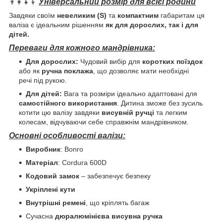
Універсальний розмір для всієї родини
👨‍👩‍👧‍👦
Завдяки своїм
невеликим (S)
та
компактним
габаритам ця
валіза є ідеальним рішенням
як для дорослих, так і для
дітей.
Переваги для кожного мандрівника:
Для дорослих:
Чудовий вибір для
коротких поїздок
або як
ручна поклажа
, що дозволяє мати необхідні
речі під рукою.
Для дітей:
Вага та розміри ідеально адаптовані для
самостійного використання
. Дитина зможе без зусиль
котити цю валізу завдяки
висувній ручці
та легким
колесам, відчуваючи себе справжнім мандрівником.
Основні особливості валізи:
Виробник
: Bonro
Матеріал
: Cordura 600D
Кодовий замок
– забезпечує безпеку
Укріплені кути
Внутрішні ремені
, що кріплять багаж
Сучасна
дюралюмінієва висувна ручка