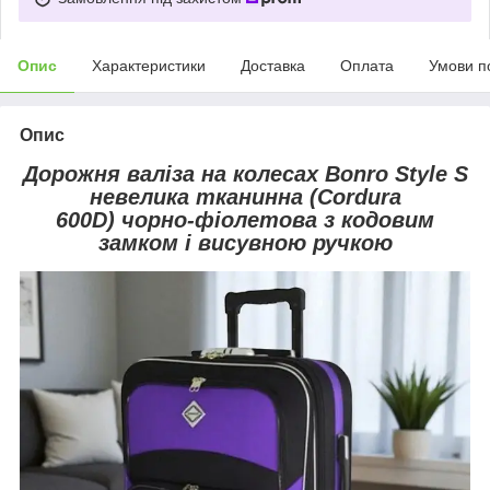
Опис
Характеристики
Доставка
Оплата
Умови п
Опис
Дорожня валіза на колесах Bonro Style S
невелика тканинна (Cordura
600D) чорно-фіолетова з кодовим
замком і висувною ручкою