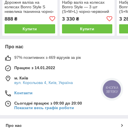
Дорожня валіза на
Набір валіз на колесах
Набі
колесах Bonro Style S
Bonro Style — 3 шт
Bonr
невелика тканинна чорно-
(S+M+L) чорно-червоний
(S+M
вишнева з кодовим
дорожні тканинні з
фіол
888
3 330
3 2
₴
₴
замком і висувною ручкою
кодовим замком і
ткан
висувною ручкою
і ви
Купити
Купити
Про нас
97% позитивних з 469 відгуків за рік
Працює з 14.01.2022
м. Київ
вул. Корольова 4, Київ, Україна
КНОПКА
ЗВ'ЯЗКУ
Контакти
Сьогодні працює з 09:00 до 20:00
Показати весь графік роботи
Про нас