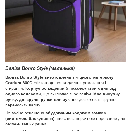
Валіза Bonro Style (маленька)
Валіза Bonro Style
виготовлена з міцного матеріалу
Cordura 600D
стійкого до пошкоджень промокання і
стирання.
Корпус оснащений 5 незалежними один від
одного колесами
, що виключає знос валізи.
Має висувну
ручку, дві зручні ручки для рук
, що дозволяють зручно
переносити валізу.
Ця валіза оснащена
вбудованим кодовим замком
(системою блокування)
, що є незаперечною перевагою для
безпеки ваших речей.