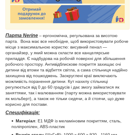
Парта Nerine
– ергономічна, регульована за висотою
парта. Вона має все необхідне, щоб використовувати робоче
місце з максимальною користю: висувний пенал —
органайзер, у який можна скласти все канцелярське
приладдя. Є надбудова на робочій поверхні для збільшення
робочого простору. Антивідблискове покриття захищає очі
дитини від втоми та відбиття світла, а сама стільниця надійно
захищена від пошкоджень. Заокруглені краї виключають
можливість поранення дитини. Кут нахилу стільниці
регулюється від 0 до 60 градусів і дає змогу займатися як
заняттями, так і малюванням (парту можна використовувати
як мольберт), а також не тільки сидячи, а й стоячи, що дуже
корисно для постави.
Специфікація:
Матеріал
: Е1 МДФ із меламіновим покриттям, сталь,
поліпропілен, ABS-пластик
Розмір столу
(ШхГхВ): 1000 x 600 x 920 - 1160 мм