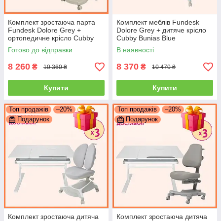
Комплект зростаюча парта
Комплект меблів Fundesk
Fundesk Dolore Grey +
Dolore Grey + дитяче крісло
ортопедичне крісло Cubby
Cubby Bunias Blue
Vetro Grey для школяра
Готово до відправки
В наявності
8 260
8 370
₴
₴
10 360 ₴
10 470 ₴
Купити
Купити
Топ продажів
–20%
Топ продажів
–20%
Подарунок
Подарунок
Комплект зростаюча дитяча
Комплект зростаюча дитяча