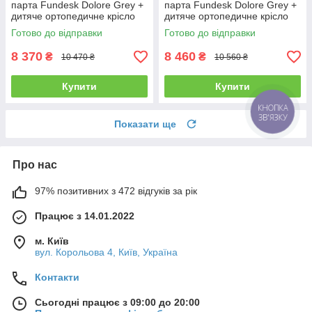
парта Fundesk Dolore Grey +
парта Fundesk Dolore Grey +
дитяче ортопедичне крісло
дитяче ортопедичне крісло
Cubby Bunias Grey для
Cubby Solidago Grey для
Готово до відправки
Готово до відправки
школяра
школяра
8 370
8 460
₴
₴
10 470 ₴
10 560 ₴
Купити
Купити
КНОПКА
ЗВ'ЯЗКУ
Показати ще
Про нас
97% позитивних з 472 відгуків за рік
Працює з 14.01.2022
м. Київ
вул. Корольова 4, Київ, Україна
Контакти
Сьогодні працює з 09:00 до 20:00