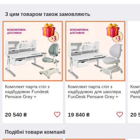
З цим товаром також замовляють
Комплект парта стіл з
Комплект парта стіл з
Комп
надбудовою Fundesk
надбудовою для школяра
над
Pensare Grey +
FunDesk Pensare Grey +
Pens
ортопедичне крісло Cubby
Крісло Cubby Adonis Grey
орто
Magnolia Grey для
Fund
школяра
шко
20 540
19 840
20 
₴
₴
Подібні товари компанії