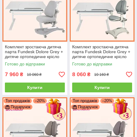
Комплект зростаюча дитяча
Комплект зростаюча дитяча
парта Fundesk Dolore Grey +
парта Fundesk Dolore Grey +
дитяче ортопедичне крісло
дитяче ортопедичне крісло
Fundesk Sorridi Grey для
Cubby Magnolia Grey для
Готово до відправки
Готово до відправки
школяра
школяра
7 960
8 060
₴
₴
10 060 ₴
10 160 ₴
Купити
Купити
Топ продажів
–20%
Топ продажів
–20%
Подарунок
Подарунок