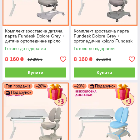
Комплект зростаюча дитяча
Комплект зростаюча парта
парта Fundesk Dolore Grey +
Fundesk Dolore Grey +
дитяче ортопедичне крісло
ортопедичне крісло Fundesk
Fundesk Fortuna Grey для
Leone Grey для школяра
Готово до відправки
Готово до відправки
школяра
8 160
8 160
₴
₴
10 260 ₴
10 260 ₴
Купити
Купити
Топ продажів
–20%
–20%
Подарунок
Подарунок