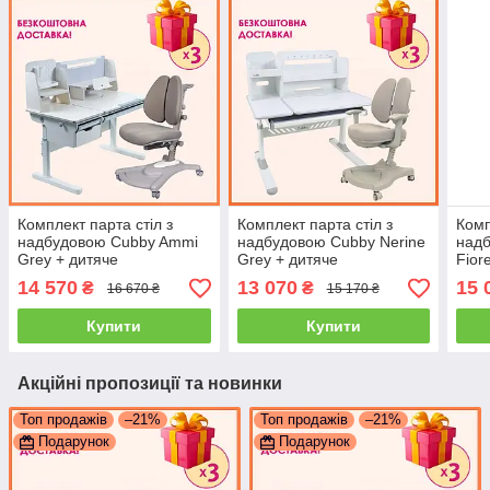
Комплект парта стіл з
Комплект парта стіл з
Комп
надбудовою Cubby Ammi
надбудовою Cubby Nerine
над
Grey + дитяче
Grey + дитяче
Fiore
ортопедичне крісло
ортопедичне крісло
орто
14 570
13 070
15 
₴
₴
16 670 ₴
15 170 ₴
FunDesk Fortuna Grey для
Fundesk Vetro Grey для
FunD
школяра
школяра
шко
Купити
Купити
Акційні пропозиції та новинки
Топ продажів
–21%
Топ продажів
–21%
Подарунок
Подарунок