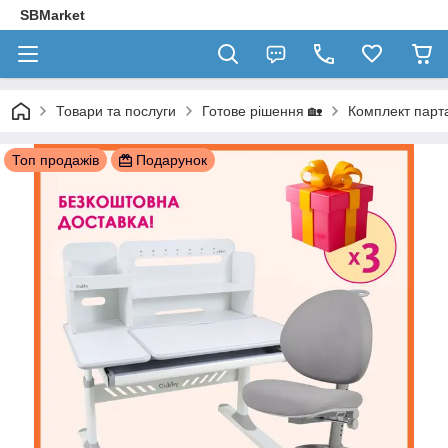
SBMarket
Товари та послуги
Готове рішення 🏡
Комплект парта
Топ продажів
Подарунок