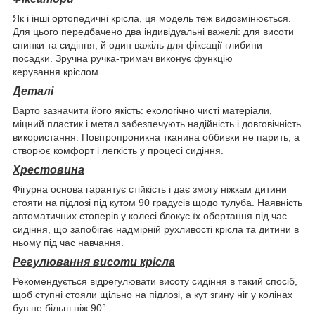
Як і інші ортопедичні крісла, ця модель теж видозмінюється.
Для цього передбачено два індивідуальні важелі: для висоти
спинки та сидіння, й один важіль для фіксації глибини
посадки. Зручна ручка-тримач виконує функцію
керування кріслом.
Деталі
Варто зазначити його якість: екологічно чисті матеріали,
міцний пластик і метал забезпечують надійність і довговічність
використання. Повітропроникна тканина оббивки не парить, а
створює комфорт і легкість у процесі сидіння.
Хрестовина
Фігурна основа гарантує стійкість і дає змогу ніжкам дитини
стояти на підлозі під кутом 90 градусів щодо тулуба. Наявність
автоматичних стоперів у колесі блокує їх обертання під час
сидіння, що запобігає надмірній рухливості крісла та дитини в
ньому під час навчання.
Регулювання висоти крісла
Рекомендується відрегулювати висоту сидіння в такий спосіб,
щоб ступні стояли щільно на підлозі, а кут згину ніг у колінах
був не більш ніж 90°