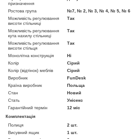
призначення
Ростова група
№7, № 2, № 3, № 4, № 5, № 6
Можливість регулювання
Так
висоти стільниці
Можливість регулювання
Так
кута нахилу стільниці
Можливість регулювання
Так
висоти стільця
Монолітна конструкція
Ні
Колір
Сірий
Колір (відтінок) меблів
Сірий
Виробник
FunDesk
Країна виробник
Польща
Стан
Новий
Стать
Унісекс
Гарантійний термін
12 міс
Комплектація
Полиця
2 шт.
Висувний ящик
1 шт.