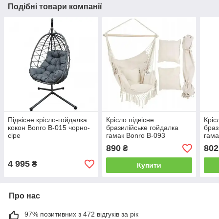
Подібні товари компанії
Підвісне крісло-гойдалка
Крісло підвісне
Кріс
кокон Bonro B-015 чорно-
бразилійське гойдалка
браз
сіре
гамак Bonro B-093
гама
бежевий 120 кг
беже
890
802
₴
4 995
₴
Купити
Про нас
97% позитивних з 472 відгуків за рік