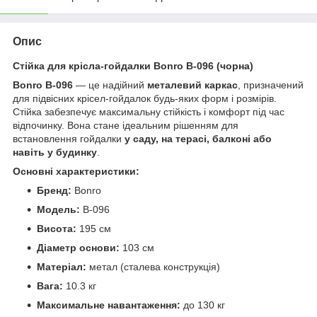
Опис
Стійка для крісла-гойдалки Bonro B-096 (чорна)
Bonro B-096
— це надійний
металевий каркас
, призначений
для підвісних крісел-гойдалок будь-яких форм і розмірів.
Стійка забезпечує максимальну стійкість і комфорт під час
відпочинку. Вона стане ідеальним рішенням для
встановлення гойдалки
у саду, на терасі, балконі або
навіть у будинку
.
Основні характеристики:
Бренд:
Bonro
Модель:
B-096
Висота:
195 см
Діаметр основи:
103 см
Матеріал:
метал (сталева конструкція)
Вага:
10.3 кг
Максимальне навантаження:
до 130 кг