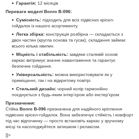
Гарантія:
12 місяців
Переваги моделі Bonro B-096:
Сумісність:
підходить для всіх підвісних крісел-
гойдалок із нашого асортименту.
Легка збірка:
конструкція розбірна — складається з
двох частин (кругла основа та гусак), складання займає
всього кілька хвилин.
Міцність і стабільність:
завдяки сталевій основі
каркас витримує значне навантаження та гарантує
безпечне гойдання.
Універсальність:
можна використовувати як у
приміщенні, так і на відкритому повітрі.
Стильний дизайн:
чорний колір гармонійно
поєднується з будь-яким інтер’єром або екстер’єром.
Призначення:
Стійка
Bonro B-096
призначена для надійного кріплення
підвісних крісел-гойдалок. Вона забезпечує стійкість і комфорт
під час відпочинку — просто встановіть каркас у зручному
місці та насолоджуйтеся затишком і релаксом.
]]>