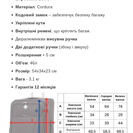
Матеріал
: Cordura
Кодовий замок
– забезпечує безпеку багажу
Укріплені кути
Внутрішні ремені
, що кріплять багаж
Дюралюмінієва
висувна ручка
Дві додаткові ручки
(збоку і зверху)
Розширення
+ 5 см
Об'єм
: 46л
Розмір
: 54х34х23 см
Вага
- 3,1 кг
Гарантія 12 місяців