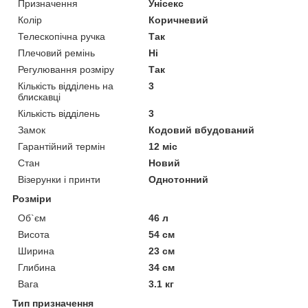
Призначення
Унісекс
Колір
Коричневий
Телескопічна ручка
Так
Плечовий ремінь
Ні
Регулювання розміру
Так
Кількість відділень на
3
блискавці
Кількість відділень
3
Замок
Кодовий вбудований
Гарантійний термін
12 міс
Стан
Новий
Візерунки і принти
Однотонний
Розміри
Об`єм
46 л
Висота
54 см
Ширина
23 см
Глибина
34 см
Вага
3.1 кг
Тип призначення