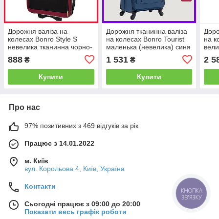
Дорожня валіза на
Дорожня тканинна валіза
Доро
колесах Bonro Style S
на колесах Bonro Tourist
на к
невелика тканинна чорно-
маленька (невелика) синя
вели
вишнева з кодовим
з висувною ручкою і
замк
888
1 531
2 5
₴
₴
замком і висувною ручкою
кодовим замком
Купити
Купити
Про нас
97% позитивних з 469 відгуків за рік
Працює з 14.01.2022
м. Київ
вул. Корольова 4, Київ, Україна
Контакти
КНОПКА
ЗВ'ЯЗКУ
Сьогодні працює з 09:00 до 20:00
Показати весь графік роботи