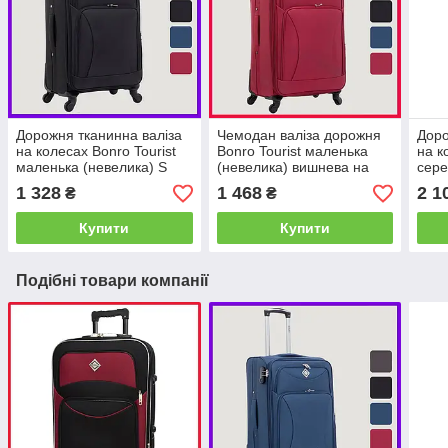
Дорожня тканинна валіза
Чемодан валіза дорожня
Доро
на колесах Bonro Tourist
Bonro Tourist маленька
на к
маленька (невелика) S
(невелика) вишнева на
сере
чорна з висувною ручкою і
коліщатках з висувною
замк
1 328
1 468
2 1
₴
₴
кодовим замком
ручкою та кодовим замком
Купити
Купити
Подібні товари компанії