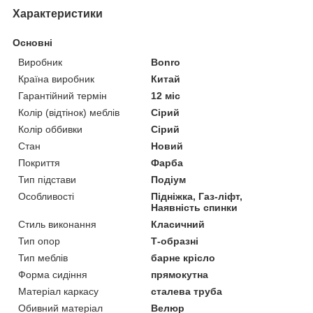
Характеристики
Основні
Виробник
Bonro
Країна виробник
Китай
Гарантійний термін
12 міс
Колір (відтінок) меблів
Сірий
Колір оббивки
Сірий
Стан
Новий
Покриття
Фарба
Тип підстави
Подіум
Особливості
Підніжка, Газ-ліфт,
Наявність спинки
Стиль виконання
Класичний
Тип опор
Т-образні
Тип меблів
барне крісло
Форма сидіння
прямокутна
Матеріал каркасу
сталева труба
Обивний матеріал
Велюр