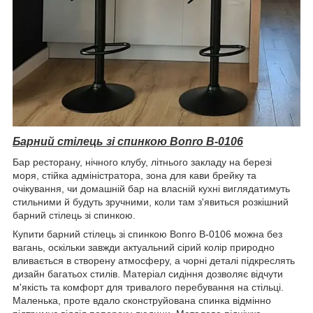
Барний стілець зі спинкою Bonro B-0106
Бар ресторану, нічного клубу, літнього закладу на березі
моря, стійка адміністратора, зона для кави брейку та
очікування, чи домашній бар на власній кухні виглядатимуть
стильними й будуть зручними, коли там з'явиться розкішний
барний стілець зі спинкою.
Купити барний стілець зі спинкою Bonro B-0106 можна без
вагань, оскільки завжди актуальний сірий колір природно
вливається в створену атмосферу, а чорні деталі підкреслять
дизайн багатьох стилів. Матеріал сидіння дозволяє відчути
м'якість та комфорт для тривалого перебування на стільці.
Маленька, проте вдало сконструйована спинка відмінно