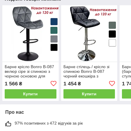
Барне крісло Bonro B-087
Барне стілець / крісло зі
Барн
велюр сіре зі спинкою з
спинкою Bonro B-087
(бар
чорною основою для
чорний екошкіра з
стул
кухні, бару, салону,
регулюванням висоти для
сіри
1 566
1 454
1 7
₴
₴
ресторану
кухні, бару, салону
висо
сало
Купити
Купити
Про нас
97% позитивних з 472 відгуків за рік