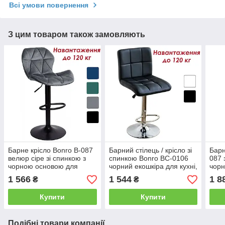
Всі умови повернення
З цим товаром також замовляють
Барне крісло Bonro B-087
Барний стілець / крісло зі
Барн
велюр сіре зі спинкою з
спинкою Bonro BC-0106
087 
чорною основою для
чорний екошкіра для кухні,
чорн
кухні, бару, салону,
бару, салону, ресторану
для 
1 566
1 544
1 8
₴
₴
ресторану
Купити
Купити
Подібні товари компанії