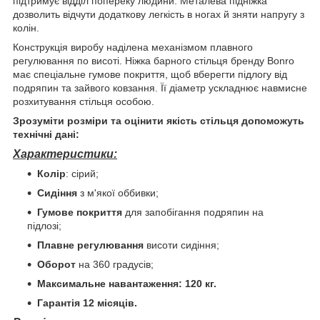
підтримує відділ попереку людини. Металева підніжка
дозволить відчути додаткову легкість в ногах й зняти напругу з
колін.
Конструкція виробу наділена механізмом плавного
регулювання по висоті. Ніжка барного стільця бренду Bonro
має спеціальне гумове покриття, щоб вберегти підлогу від
подряпин та зайвого ковзання. Її діаметр ускладнює навмисне
розхитування стільця особою.
Зрозуміти розміри та оцінити якість стільця допоможуть
технічні дані:
Характеристики:
Колір
: сірий;
Сидіння
з м'якої оббивки;
Гумове покриття
для запобігання подряпин на
підлозі;
Плавне регулювання
висоти сидіння;
Оборот
на 360 градусів;
Максимальне навантаження: 120 кг.
Гарантія 12 місяців.