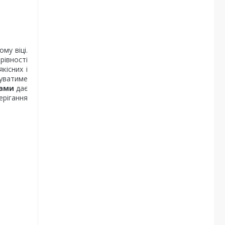
му віці.
рівності
кісних і
уватиме
дами
дає
ерігання