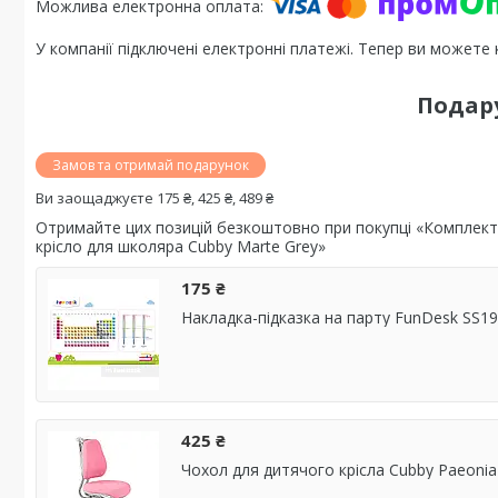
У компанії підключені електронні платежі. Тепер ви можете
Подар
Замов та отримай подарунок
Ви заощаджуєте 175 ₴, 425 ₴, 489 ₴
Отримайте цих позицій безкоштовно при покупці «Комплект 
крісло для школяра Cubby Marte Grey»
175 ₴
Накладка-підказка на парту FunDesk SS19
425 ₴
Чохол для дитячого крісла Cubby Paeonia