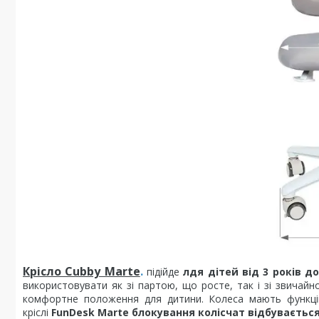
Крісло Cubby Marte
.
підійде
лдя дітей від 3 років до
використовувати як зі партою, що росте, так і зі звичайн
комфортне положення для дитини. Колеса мають функцію
кріслі
FunDesk Marte блокування колісчат відбуваєть