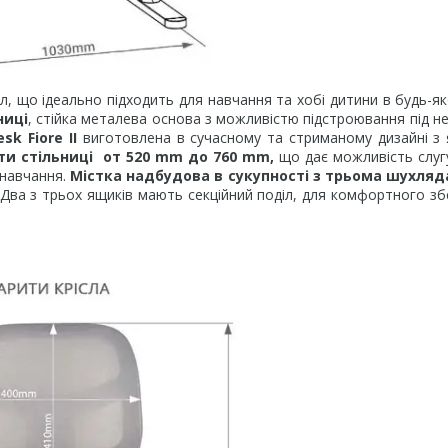
л, що ідеально підходить для навчання та хобі дитини в будь-яко
ниці
, стійка металева основа з можливістю підстроювання під не
sk Fiore II
виготовлена в сучасному та стриманому дизайні з я
ти стільниці от 520 mm до 760 mm,
що дає можливість слуг
 навчання.
Містка надбудова в сукупності з трьома шухля
 Два з трьох ящиків мають секційний поділ, для комфортного зб