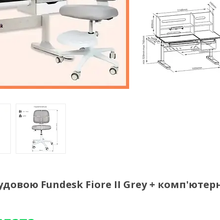
овою Fundesk Fiore II Grey + комп'ютер