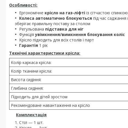
Особливості:
Ергономічне
крісло на газ-ліфті
із сітчастою спинкою
Колеса автоматично блокуються
під час саджання в
зберігає правильну поставу за столом
Регульована
підставка для ніг
Функція
увімкнення/вимкнення блокування коліс
Крісло підходить для всіх столів і парт
Гарантія
1 рік
Технічні характеристики крісла:
Колір каркаса крісла:
Колір тканини крісла:
Висота сидіння:
Глибина сидіння:
Підходить для дітей зростом
Рекомендоване навантаження на крісло
Комплектація
Стіл — 1 шт.
Крісло ― 1шт