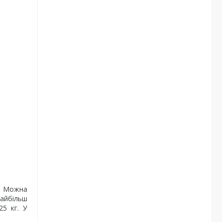
. Можна
найбільш
5 кг. У