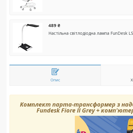
489 ₴
Настільна світлодіодна лампа FunDesk L
Опис
Х
Комплект парта-трансформер з надб
Fundesk Fiore II Grey + комп'ют