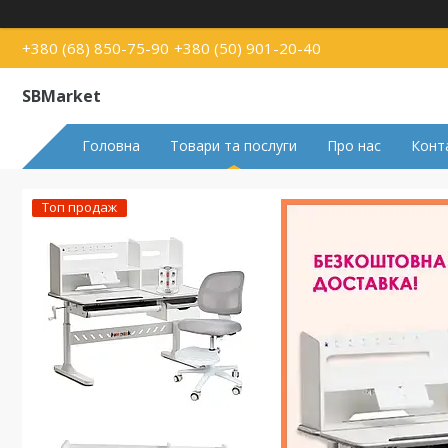
+380 (68) 850-75-90
+380 (50) 901-20-40
SBMarket
Головна
Товари та послуги
Про нас
Конт
Топ продаж