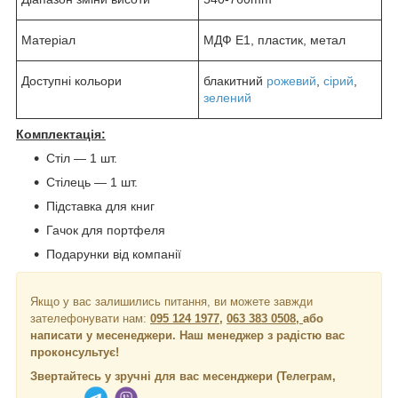
Матеріал
МДФ E1, пластик, метал
Доступні кольори
блакитний
рожевий
,
сірий
,
зелений
Комплектація:
Стіл — 1 шт.
Стілець — 1 шт.
Підставка для книг
Гачок для портфеля
Подарунки від компанії
Якщо у вас залишились питання, ви можете завжди
зателефонувати нам:
095 124 1977
,
063 383 0508,
або
написати у месенеджери.
Наш менеджер з радістю вас
проконсультує!
Звертайтесь у зручні для вас месенджери (Телеграм,