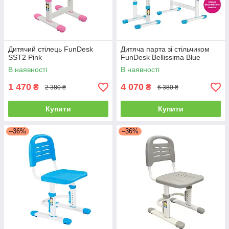
Дитячий стілець FunDesk
Дитяча парта зі стільчиком
SST2 Pink
FunDesk Bellissima Blue
В наявності
В наявності
1 470
4 070
₴
₴
2 380 ₴
6 380 ₴
Купити
Купити
–36%
–36%