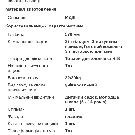
висоти стільниці
Матеріал виготовлення
Стільниця
МДФ
Користувальницькі характеристики
Глибина
570 мм
Комплектація парти
Зі стільцем, З висувним
ящиком, Готовий комплект,
З підставкою для книг
Товари для дівчинки 👧
Товари для хлопчика 👦🏻
Наявність висувного
Так
ящика
Вага комплекту
22/20kg
Вид столу за своїм
універсальний
призначенням
Мінімальний вік дитини
Дитячий садок, молодша
школа (5 - 14 років)
Стільчик
1 шт.
Фасади
пластик
Кількість висувних ящиків
1 шт.
Трансформація столу в
Так