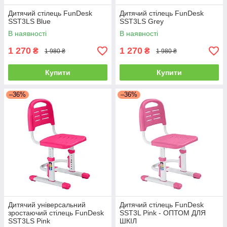
Дитячий стілець FunDesk
Дитячий стілець FunDesk
SST3LS Blue
SST3LS Grey
В наявності
В наявності
1 270
1 270
₴
₴
1 980 ₴
1 980 ₴
Купити
Купити
–36%
–36%
Дитячий універсальний
Дитячий стілець FunDesk
зростаючий стілець FunDesk
SST3L Pink - ОПТОМ ДЛЯ
SST3LS Pink
ШКІЛ