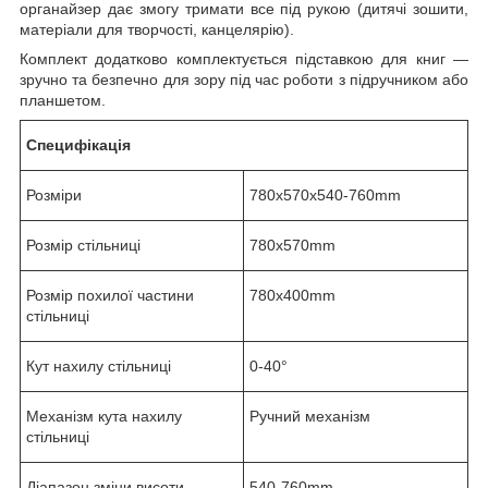
органайзер дає змогу тримати все під рукою (дитячі зошити,
матеріали для творчості, канцелярію).
Комплект додатково комплектується підставкою для книг —
зручно та безпечно для зору під час роботи з підручником або
планшетом.
Специфікація
Розміри
780x570x540-760mm
Розмір стільниці
780x570mm
Розмір похилої частини
780x400mm
стільниці
Кут нахилу стільниці
0-40°
Механізм кута нахилу
Ручний механізм
стільниці
Діапазон зміни висоти
540-760mm