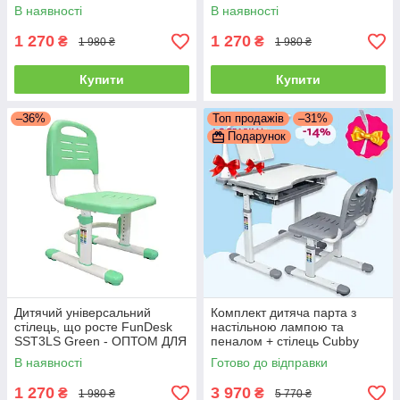
В наявності
В наявності
1 270
1 270
₴
₴
1 980 ₴
1 980 ₴
Купити
Купити
–36%
Топ продажів
–31%
Подарунок
Дитячий універсальний
Комплект дитяча парта з
стілець, що росте FunDesk
настільною лампою та
SST3LS Green - ОПТОМ ДЛЯ
пеналом + стілець Cubby
ШКІЛ
Vanda Grey для школярів і
В наявності
Готово до відправки
дошкільнят першокласників
1 270
3 970
₴
₴
1 980 ₴
5 770 ₴