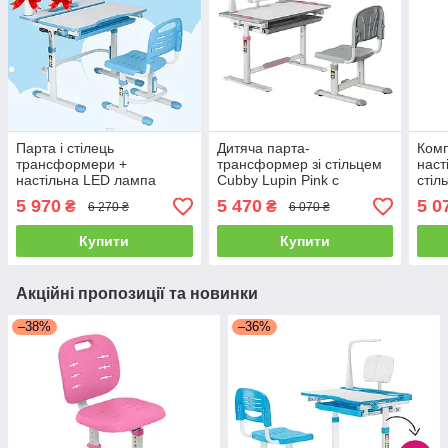
Парта і стілець
Дитяча парта-
Комп
трансформери +
трансформер зі стільцем
наст
настільна LED лампа
Cubby Lupin Pink с
стіл
Cubby Botero Blue для
жесткой фиксацией
Grey
5 970
5 470
5 0
₴
₴
6 270 ₴
6 070 ₴
школяра дошкільника
дошк
Купити
Купити
Акційні пропозиції та новинки
–38%
–36%