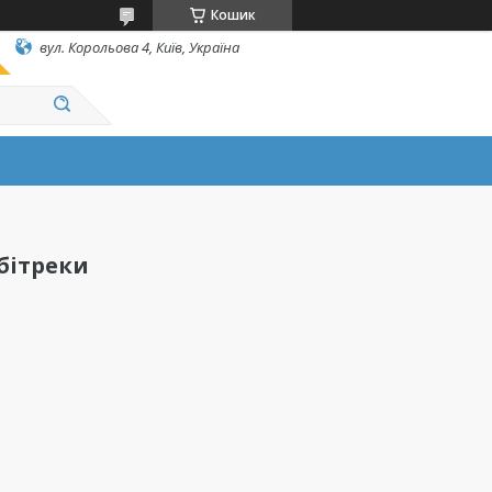
Кошик
вул. Корольова 4, Київ, Україна
бітреки