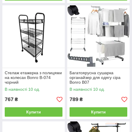
Стелаж етажерка з полицями
Багатоярусна сушарка
на колесах Bonro B-074
органайзер для одягу сіра
чорний
Bonro B07
В наявності 10 од.
В наявності 10 од.
767
789
₴
₴
Купити
Купити