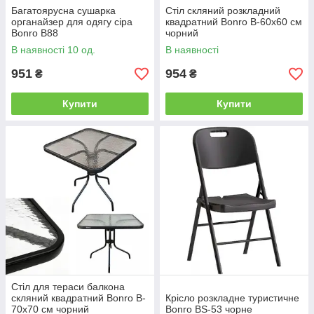
Багатоярусна сушарка
Стіл скляний розкладний
органайзер для одягу сіра
квадратний Bonro B-60х60 см
Bonro B88
чорний
В наявності 10 од.
В наявності
951
954
₴
₴
Купити
Купити
Стіл для тераси балкона
скляний квадратний Bonro B-
Крісло розкладне туристичне
70х70 см чорний
Bonro BS-53 чорне