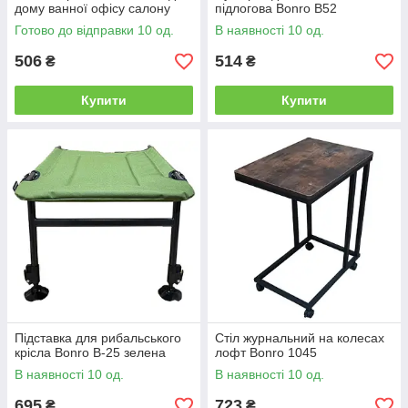
дому ванної офісу салону
підлогова Bonro B52
майстра
Готово до відправки 10 од.
В наявності 10 од.
506
514
₴
₴
Купити
Купити
Підставка для рибальського
Стіл журнальний на колесах
крісла Bonro B-25 зелена
лофт Bonro 1045
В наявності 10 од.
В наявності 10 од.
695
723
₴
₴