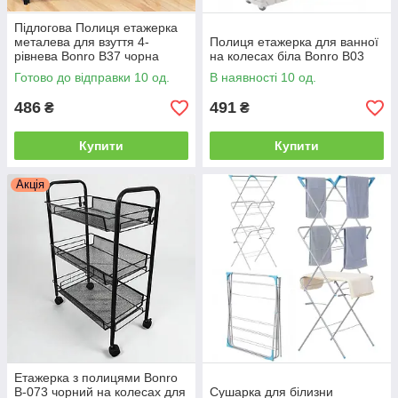
Підлогова Полиця етажерка
металева для взуття 4-
Полиця етажерка для ванної
рівнева Bonro B37 чорна
на колесах біла Bonro B03
Готово до відправки 10 од.
В наявності 10 од.
486
491
₴
₴
Купити
Купити
Акція
Етажерка з полицями Bonro
B-073 чорний на колесах для
Сушарка для білизни