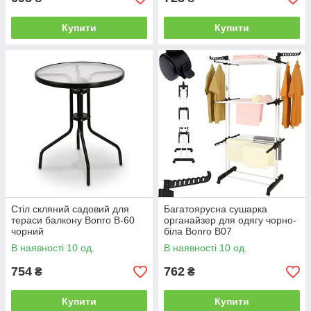
Купити
Купити
Стіл скляний садовий для
Багатоярусна сушарка
тераси балкону Bonro B-60
органайзер для одягу чорно-
чорний
біла Bonro B07
В наявності 10 од.
В наявності 10 од.
754
762
₴
₴
Купити
Купити