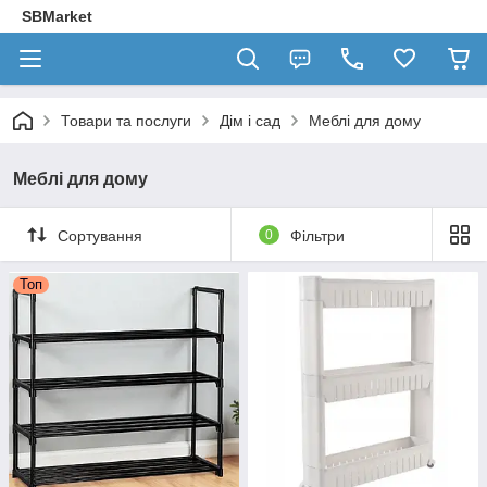
SBMarket
Товари та послуги
Дім і сад
Меблі для дому
Меблі для дому
Сортування
0
Фільтри
Топ