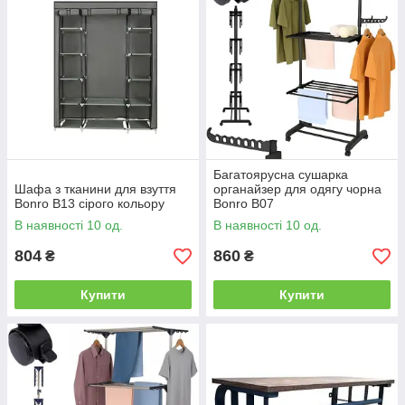
Багатоярусна сушарка
Шафа з тканини для взуття
органайзер для одягу чорна
Bonro B13 сірого кольору
Bonro B07
В наявності 10 од.
В наявності 10 од.
804
860
₴
₴
Купити
Купити