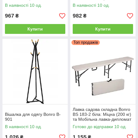
В наявності 10 од.
В наявності 10 од.
967
982
₴
₴
Купити
Купити
Топ продажів
Лавка садова складна Bonro
Вішалка для одягу Bonro B-
BS 183-2 біла: Міцна (200 кг)
901
та Мобільна лавка-дипломат
для дому, саду та виїзних
В наявності 10 од.
Готово до відправки 10 од.
заходів
1 026
1 155
₴
₴